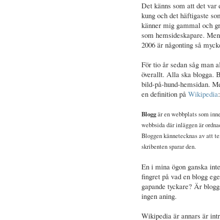
Det känns som att det var 
kung och det häftigaste so
känner mig gammal och grå 
som hemsideskapare. Men s
2006 är någonting så mycke
För tio år sedan såg man a
överallt. Alla ska blogga. 
bild-på-hund-hemsidan. Men
en definition på
Wikipedia
:
Blogg
är en webbplats som inne
webbsida där inläggen är ordnad
Bloggen kännetecknas av att t
skribenten sparar den.
En i mina ögon ganska intet
fingret på vad en blogg eg
gapande tyckare? Är blogg
ingen aning.
Wikipedia är annars är intre