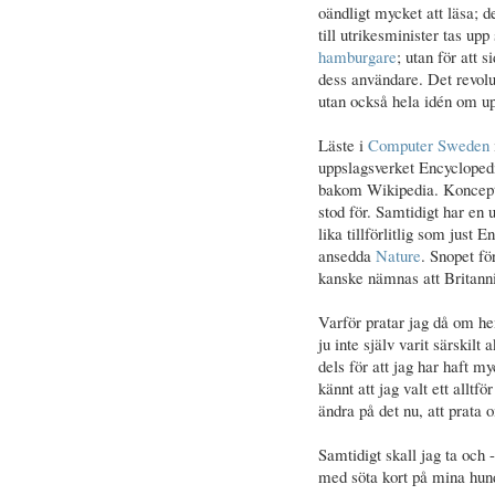
oändligt mycket att läsa; 
till utrikesminister tas u
hamburgare
; utan för att 
dess användare. Det revolu
utan också hela idén om u
Läste i
Computer Sweden
uppslagsverket Encyclopedi
bakom Wikipedia. Koncepte
stod för. Samtidigt har en
lika tillförlitlig som just 
ansedda
Nature
. Snopet fö
kanske nämnas att Britanni
Varför pratar jag då om h
ju inte själv varit särskilt
dels för att jag har haft m
kännt att jag valt ett alltf
ändra på det nu, att prata 
Samtidigt skall jag ta och 
med söta kort på mina hun