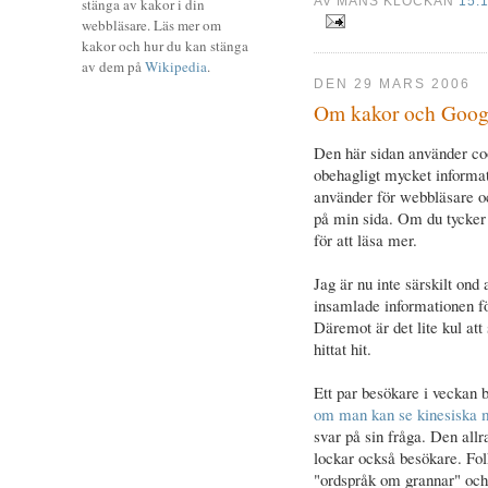
AV MÅNS KLOCKAN
15:
stänga av kakor i din
webbläsare. Läs mer om
kakor och hur du kan stänga
av dem på
Wikipedia
.
DEN 29 MARS 2006
Om kakor och Goog
Den här sidan använder co
obehagligt mycket informat
använder för webbläsare oc
på min sida. Om du tycker 
för att läsa mer.
Jag är nu inte särskilt ond
insamlade informationen för
Däremot är det lite kul att
hittat hit.
Ett par besökare i veckan b
om man kan se kinesiska 
svar på sin fråga. Den allr
lockar också besökare. Folk
"ordspråk om grannar" och