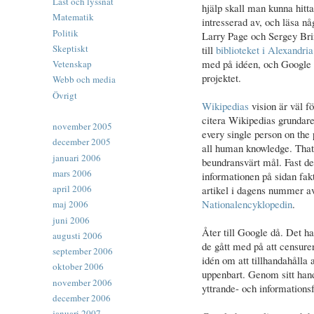
Läst och lyssnat
hjälp skall man kunna hit
Matematik
intresserad av, och läsa nå
Politik
Larry Page och Sergey Bri
Skeptiskt
till
biblioteket i Alexandria
med på idéen, och Google ha
Vetenskap
projektet.
Webb och media
Övrigt
Wikipedias
vision är väl f
citera Wikipedias grundar
november 2005
every single person on the 
december 2005
all human knowledge. That'
januari 2006
beundransvärt mål. Fast det 
mars 2006
informationen på sidan fakt
april 2006
artikel i dagens nummer 
Nationalencyklopedin
.
maj 2006
juni 2006
Åter till Google då. Det h
augusti 2006
de gått med på att censurer
september 2006
idén om att tillhandahålla 
oktober 2006
uppenbart. Genom sitt han
november 2006
yttrande- och informationsf
december 2006
januari 2007