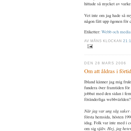
hittade så mycket av varken
Vet inte om jag hade så m
någon fått upp ögonen för c
Etiketter:
Webb och media
AV MÅNS KLOCKAN
21:
DEN 28 MARS 2006
Om att åldras i förti
Ibland känner jag mig fruk
fundera över framtiden för
jobbat med den sidan i fem 
föränderliga webbvärlden?
När jag var ung såg saker 
första hemsida, hösten 199
idag. Folk var inte med i 
om sig själv.
Hej, jag hete