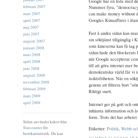
Google har en lista med d
februari 2007
Nummer fyra, "
democracy
can make money without do
mars 2007
Googles Kinaaffärer i åtan
april 2007
maj 2007
Fast å andra sidan kan ma
juni 2007
sin söktjänst tillgänglig 
augusti 2007
som kineserna kan få tag p
januari 2008
sidan hade den blockerats 
mars 2008
när Google accepterar cens
april 2008
till att göra internet mer b
juni 2008
demokratiska värld får vi
augusti 2008
åsiktsfriheten. När en söktj
november 2008
genom att filtrera bort "oö
februari 2009
Riktigt snett.
mars 2009
april 2009
Internet ger på gott och on
inhämta information och åsi
form. Trots det har arbete
Sidan använder kakor från
Statcounter
för
Etiketter:
Politik
,
Webb oc
besökarstatistik. Du kan