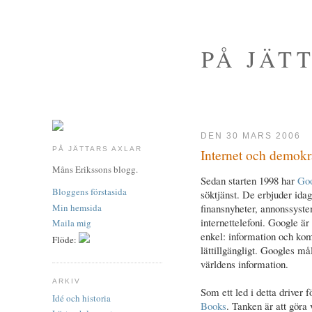
PÅ JÄT
DEN 30 MARS 2006
PÅ JÄTTARS AXLAR
Internet och demokr
Måns Erikssons blogg.
Sedan starten 1998 har
Go
Bloggens förstasida
söktjänst. De erbjuder idag
Min hemsida
finansnyheter, annonssyste
internettelefoni. Google ä
Maila mig
enkel: information och kom
Flöde:
lättillgängligt. Googles mål
världens information.
ARKIV
Som ett led i detta driver f
Idé och historia
Books
. Tanken är att göra