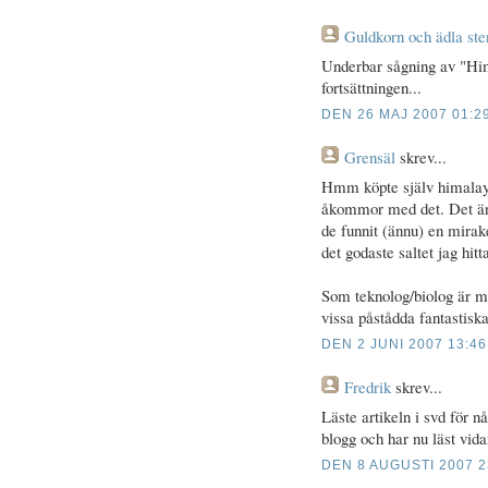
Guldkorn och ädla ste
Underbar sågning av "Him
fortsättningen...
DEN 26 MAJ 2007 01:2
Grensäl
skrev...
Hmm köpte själv himalayas
åkommor med det. Det är
de funnit (ännu) en mirake
det godaste saltet jag hitt
Som teknolog/biolog är m
vissa påstådda fantastisk
DEN 2 JUNI 2007 13:46
Fredrik
skrev...
Läste artikeln i svd för 
blogg och har nu läst vida
DEN 8 AUGUSTI 2007 2