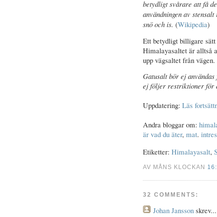
betydligt svårare att få de
användningen av stensalt i
snö och is.
(
Wikipedia
)
Ett betydligt billigare sä
Himalayasaltet är alltså a
upp vägsaltet från vägen. 
Gatusalt bör ej användas 
ej följer restriktioner fö
Uppdatering:
Läs fortsätt
Andra bloggar om:
himal
är vad du äter
,
mat
.
intre
Etiketter:
Himalayasalt
,
S
AV MÅNS KLOCKAN
16
32 COMMENTS:
Johan Jansson
skrev...