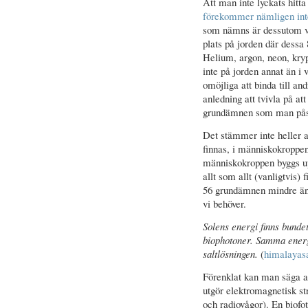
Att man inte lyckats hitta
förekommer nämligen int
som nämns är dessutom väl
plats på jorden där dess
Helium, argon, neon, kry
inte på jorden annat än i v
omöjliga att binda till a
anledning att tvivla på at
grundämnen som man påstå
Det stämmer inte heller a
finnas, i människokroppe
människokroppen byggs up
allt som allt (vanligtvis)
56 grundämnen mindre än
vi behöver.
Solens energi finns bunde
biophotoner. Samma energi
saltlösningen.
(
himalayasa
Förenklat kan man säga a
utgör elektromagnetisk st
och radiovågor). En biofo