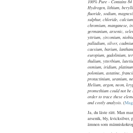
100% Pure - Contains 84 
Hydrogen, lithium, beryll
fluoride, sodium, magnes
sulphur, chloride, calciu
chromium, manganese, iron
germanium, arsenic, sele
yttrium, zirconium, niob
palladium, silver, cadmium
caesium, barium, lantha
europium, gadolinium, te
thulium, ytterbium, lutet
osmium, iridium, platinum
polonium, astatine, franc
protactinium, uranium, n
Helium, argon, neon, kry
promethium could not be in
order to trace these elem
and costly analysis.
(
Mag
Ja, du läste rätt. Man mar
arsenik, bly, kvicksilver,
ämnen som människokropp