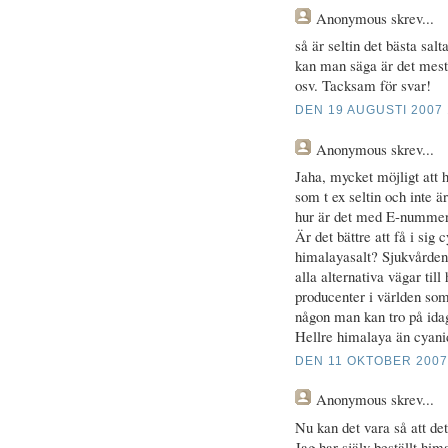
Anonymous
skrev...
så är seltin det bästa salta
kan man säga är det mest
osv. Tacksam för svar!
DEN 19 AUGUSTI 2007 
Anonymous
skrev...
Jaha, mycket möjligt att 
som t ex seltin och inte ä
hur är det med E-nummer 
Är det bättre att få i sig 
himalayasalt? Sjukvården 
alla alternativa vägar till
producenter i världen som 
någon man kan tro på ida
Hellre himalaya än cyani
DEN 11 OKTOBER 2007
Anonymous
skrev...
Nu kan det vara så att de
Jag har själv beställt him