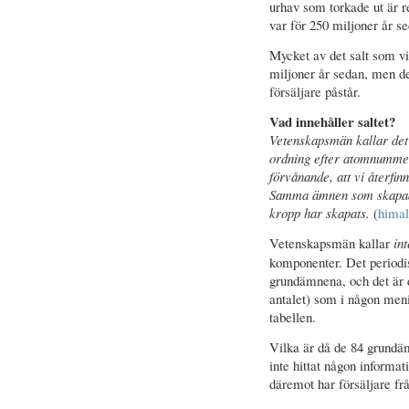
urhav som torkade ut är r
var för 250 miljoner år se
Mycket av det salt som vi
miljoner år sedan, men de
försäljare påstår.
Vad innehåller saltet?
Vetenskapsmän kallar det
ordning efter atomnummer
förvånande, att vi återfi
Samma ämnen som skapade 
kropp har skapats.
(
himal
Vetenskapsmän kallar
int
komponenter. Det periodis
grundämnena, och det är
antalet) som i någon meni
tabellen.
Vilka är då de 84 grundä
inte hittat någon informa
däremot har försäljare fr