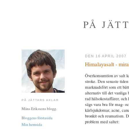
PÅ JÄT
DEN 16 APRIL 2007
Himalayasalt - mira
Överkonsumtion av salt kan
stroke. Den senaste tiden
marknadsfört som ett bät
alternativ till det vanliga 
rad hälsokostaffärer, och
PÅ JÄTTARS AXLAR
sägs vara bra för mag- o
Måns Erikssons blogg.
kärlsjukdomar, acne, cance
bronkit och reumatism. Det
Bloggens förstasida
problem med saltet:
Min hemsida