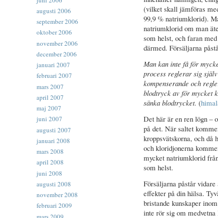
(vilket skall jämföras med
augusti 2006
99,9 % natriumklorid). Man
september 2006
natriumklorid om man äte
oktober 2006
som helst, och faran med
november 2006
därmed. Försäljarna påstår
december 2006
Man kan inte få för mycket
januari 2007
process reglerar sig själv
februari 2007
kompenserande och reglera
mars 2007
blodtryck av för mycket kr
april 2007
sänka blodtrycket.
(
himal
maj 2007
Det här är en ren lögn – o
juni 2007
på det. När saltet kommer 
augusti 2007
kroppsvätskorna, och då h
januari 2008
och kloridjonerna komme
mars 2008
mycket natriumklorid från
april 2008
som helst.
juni 2008
Försäljarna påstår vidare
augusti 2008
effekter på din hälsa. Ty
november 2008
bristande kunskaper inom b
februari 2009
inte rör sig om medvetna l
mars 2009