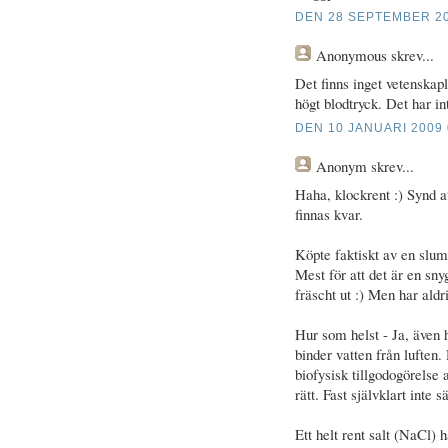
DEN 28 SEPTEMBER 20
Anonymous
skrev...
Det finns inget vetenskapl
högt blodtryck. Det har in
DEN 10 JANUARI 2009 
Anonym
skrev...
Haha, klockrent :) Synd at
finnas kvar.
Köpte faktiskt av en slum
Mest för att det är en sny
fräscht ut :) Men har aldr
Hur som helst - Ja, även h
binder vatten från luften.
biofysisk tillgodogörelse 
rätt. Fast självklart inte sä
Ett helt rent salt (NaCl)