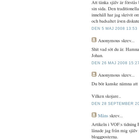
Att tänka själv är förstås
sin sida. Den traditionell
innehåll har jag skrivit 
och badsaltet även diskut
DEN 5 MAJ 2008 13:53
Anonymous
skrev...
Shit vad söt du är. Hamnad
Johan.
DEN 26 MAJ 2008 15:2
Anonymous
skrev...
Du bör kanske nämna att d
Vilken skojare..
DEN 28 SEPTEMBER 20
Måns
skrev...
Artikeln i VOF:s tidning F
lånade jag från mig själv 
bloggposterna.