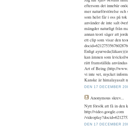
eftersom det innebär onöd
mer naturförstörelse och s
som helst får i oss på tok
använder de inte salt över
mängder naturligt från ma
annan teori säger att jorde
ett clip som visar den teo
docid=6212753567602876
Enligt ayurveda(läkare)(i
kan ämnen som kvicksilve
rätt framställda använda
Art of Being (http://www
vi inte vet, mycket infor
Kanske är himalayasalt ny
DEN 17 DECEMBER 200
Anonymous
skrev...
Nytt försök att få in den
http://video.google.com
/videoplay?docid=62127
DEN 17 DECEMBER 200