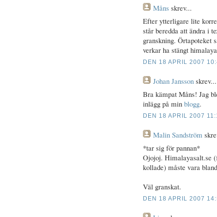
Måns
skrev...
Efter ytterligare lite kor
står beredda att ändra i t
granskning. Örtapoteket 
verkar ha stängt himalaya
DEN 18 APRIL 2007 10
Johan Jansson
skrev...
Bra kämpat Måns! Jag blev
inlägg på min
blogg
.
DEN 18 APRIL 2007 11:
Malin Sandström
skrev
*tar sig för pannan*
Ojojoj. Himalayasalt.se (
kollade) måste vara bland d
Väl granskat.
DEN 18 APRIL 2007 14