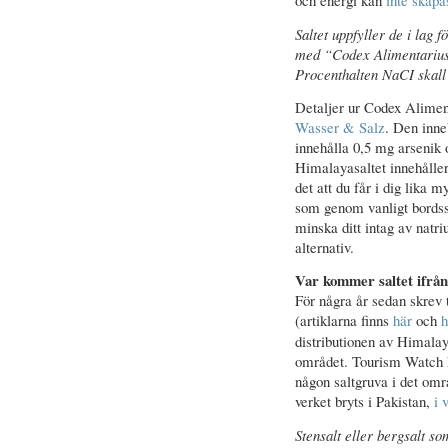
Saltet uppfyller de i lag
med “Codex Alimentarius
Procenthalten NaCI skal
Detaljer ur Codex Aliment
Wasser & Salz
. Den inne
innehålla 0,5 mg arsenik 
Himalayasaltet innehåller
det att du får i dig lika
som genom vanligt bordssa
minska ditt intag av natri
alternativ.
Var kommer saltet ifrå
För några år sedan skrev
(artiklarna finns
här
och
h
distributionen av Himalay
området. Tourism Watch ku
någon saltgruva i det områ
verket bryts i Pakistan,
i 
Stensalt eller bergsalt so