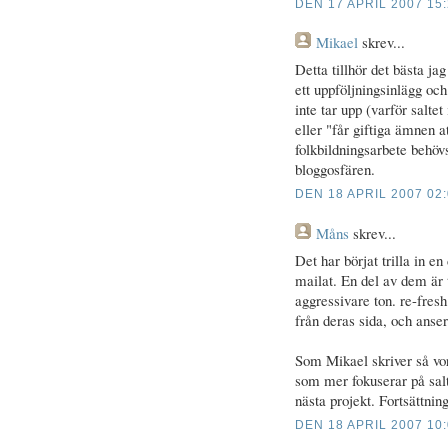
DEN 17 APRIL 2007 15
Mikael
skrev...
Detta tillhör det bästa ja
ett uppföljningsinlägg oc
inte tar upp (varför salte
eller "får giftiga ämnen 
folkbildningsarbete behövs 
bloggosfären.
DEN 18 APRIL 2007 02
Måns
skrev...
Det har börjat trilla in e
mailat. En del av dem är
aggressivare ton. re-fresh.
från deras sida, och anse
Som Mikael skriver så vor
som mer fokuserar på salte
nästa projekt. Fortsättning
DEN 18 APRIL 2007 10