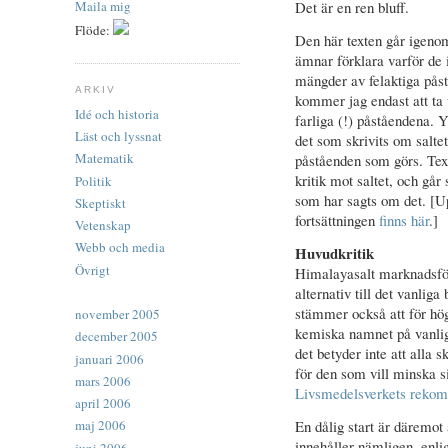
Maila mig
Det är en ren bluff.
Flöde:
Den här texten går igeno
ämnar förklara varför de
mängder av felaktiga påst
ARKIV
kommer jag endast att ta
Idé och historia
farliga (!) påståendena. Y
Läst och lyssnat
det som skrivits om saltet
Matematik
påståenden som görs. Tex
kritik mot saltet, och går 
Politik
som har sagts om det. [Up
Skeptiskt
fortsättningen
finns här
.]
Vetenskap
Webb och media
Huvudkritik
Övrigt
Himalayasalt marknadsför
alternativ till det vanliga
stämmer också att för högt
november 2005
kemiska namnet på vanligt
december 2005
det betyder inte att alla s
januari 2006
för den som vill minska sit
mars 2006
Livsmedelsverkets rekom
april 2006
En dålig start är däremot a
maj 2006
innehåller nämligen, enli
juni 2006