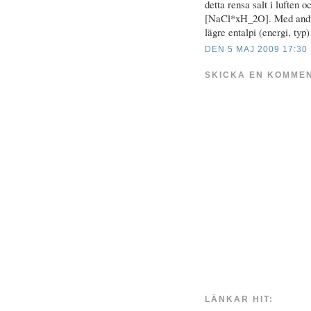
detta rensa salt i luften o
[NaCl*xH_2O]. Med andra 
lägre entalpi (energi, typ)
DEN 5 MAJ 2009 17:30
SKICKA EN KOMME
LÄNKAR HIT: