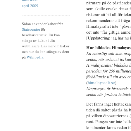
närmare på de påstående
april 2009
som skulle orsaka dessa f
riskerar att bli alltför te
rekommenderas att fråga e
Sidan använder kakor från
Himalaysaltet inte ”påver
Statcounter
för
det inte ”får giftiga ämn
besökarstatistik. Du kan
[Uppdatering: jag har n
stänga av kakor i din
webbläsare. Läs mer om kakor
Hur bildades Himalayas
och hur du kan stänga av dem
Ett naturligt salt som urs
på
Wikipedia
.
sedan, när urhavet torkad
Himalayasaltet bildades 
perioden för 250 millione
förhållande till sin axel o
(
himalayasalt.se
)
Ursprunget är hissnande d
sedan när jordens heltäck
Det fanns inget heltäckan
tiden då saltet påstås ha 
på vilken dinosauriernas 
runt. Pangea var inte hel
kontinenter fanns redan fö