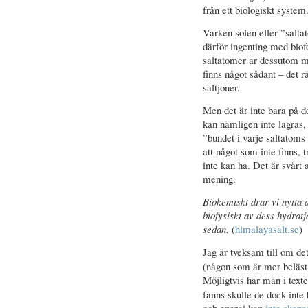
från ett biologiskt system
Varken solen eller ”salta
därför ingenting med biof
saltatomer är dessutom me
finns något sådant – det rä
saltjoner.
Men det är inte bara på d
kan nämligen inte lagras,
”bundet i varje saltatoms
att något som inte finns, t
inte kan ha. Det är svårt 
mening.
Biokemiskt drar vi nytta 
biofysiskt av dess hydrat
sedan.
(
himalayasalt.se
)
Jag är tveksam till om de
(någon som är mer beläst
Möjligtvis har man i tex
fanns skulle de dock inte
och energi kan
inte skap