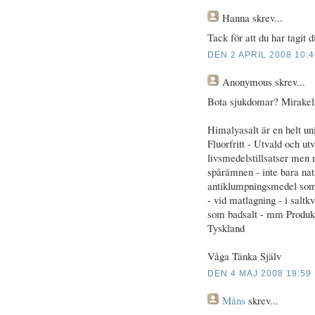
Hanna
skrev...
Tack för att du har tagit d
DEN 2 APRIL 2008 10:
Anonymous
skrev...
Bota sjukdomar? Mirakel
Himalyasalt är en helt uni
Fluorfritt - Utvald och u
livsmedelstillsatser men
spårämnen - inte bara nat
antiklumpningsmedel som
- vid matlagning - i saltk
som badsalt - mm Produkt
Tyskland
Våga Tänka Själv
DEN 4 MAJ 2008 19:59
Måns
skrev...